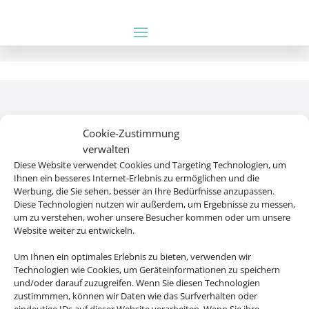
Cookie-Zustimmung
Rechtliche Informationen
verwalten
Diese Website verwendet Cookies und Targeting Technologien, um
Impressum
|
Datenschutzerklärung
|
Online Check-In
|
Ihnen ein besseres Internet-Erlebnis zu ermöglichen und die
Service
|
AGB
|
Blacklisted Airlines
|
Werbung, die Sie sehen, besser an Ihre Bedürfnisse anzupassen.
Diese Technologien nutzen wir außerdem, um Ergebnisse zu messen,
Barrierefreiheitserklärung
um zu verstehen, woher unsere Besucher kommen oder um unsere
Website weiter zu entwickeln.
Um Ihnen ein optimales Erlebnis zu bieten, verwenden wir
Technologien wie Cookies, um Geräteinformationen zu speichern
©
2025 • Schmetterling
und/oder darauf zuzugreifen. Wenn Sie diesen Technologien
zustimmmen, können wir Daten wie das Surfverhalten oder
eindeutige IDs auf dieser Website verarbeiten. Wenn Sie ihre